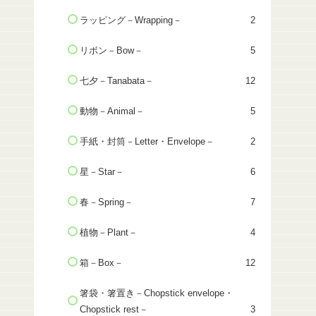
ラッピング－Wrapping－
2
リボン－Bow－
5
七夕－Tanabata－
12
動物－Animal－
5
手紙・封筒－Letter・Envelope－
2
星－Star－
6
春－Spring－
7
植物－Plant－
4
箱－Box－
12
箸袋・箸置き－Chopstick envelope・
Chopstick rest－
3