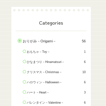
Categories
おりがみ－Origami－
56
おもちゃ－Toy－
1
ひなまつり－Hinamatsuri－
6
クリスマス－Christmas－
10
ハロウィン－Halloween－
6
ハート－Heart－
3
バレンタイン－Valentine－
6