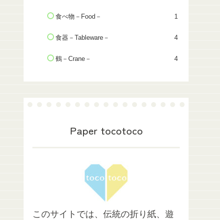
食べ物－Food－
1
食器－Tableware－
4
鶴－Crane－
4
Paper tocotoco
このサイトでは、伝統の折り紙、遊